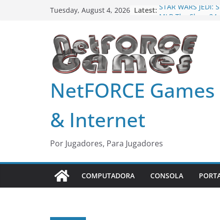
Skip
Latest:
STAR WARS JEDI: 
Tuesday, August 4, 2026
to
MLB The Show 24
Harry Potter: Qui
content
Age of Mythology 
Fornite Capitulo 
Alerta: Doom
NetFORCE Games
& Internet
Por Jugadores, Para Jugadores
COMPUTADORA
CONSOLA
PORT