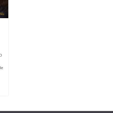
GO
de