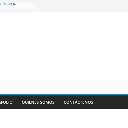
SURVIVOR
dditch Champions
Retold
5 Temporada 4,
AFOLIO
QUIENES SOMOS
CONTÁCTENOS