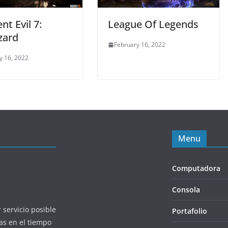
nt Evil 7:
League Of Legends
zard
February 16, 2022
y 16, 2022
Menu
Computadora
Consola
 servicio posible
Portafolio
as en el tiempo