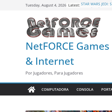
Skip
Latest:
STAR WARS JEDI: 
Tuesday, August 4, 2026
to
MLB The Show 24
Harry Potter: Qui
content
Age of Mythology 
Fornite Capitulo 
Alerta: Doom
NetFORCE Games
& Internet
Por Jugadores, Para Jugadores
COMPUTADORA
CONSOLA
PORT