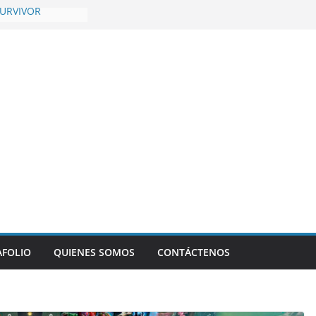
SURVIVOR
dditch Champions
Retold
5 Temporada 4,
AFOLIO
QUIENES SOMOS
CONTÁCTENOS