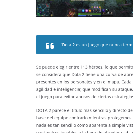
“Dota 2 es un juego que nunca term
Se puede elegir entre 113 héroes, lo que permite b
se considera que Dota 2 tiene una curva de apre
presentes en los personajes y en el mapa. Cada h
agilidad e inteligencia) que modifican su ataqu
el juego para evitar abusos de ciertas estrategia
DOTA 2 parece el título más sencillo y directo 
base del equipo contrario mientras protegemos 
nada es tan sencillo como aparenta a simple vis
parámetros jugables a la hora de afrontar cada 