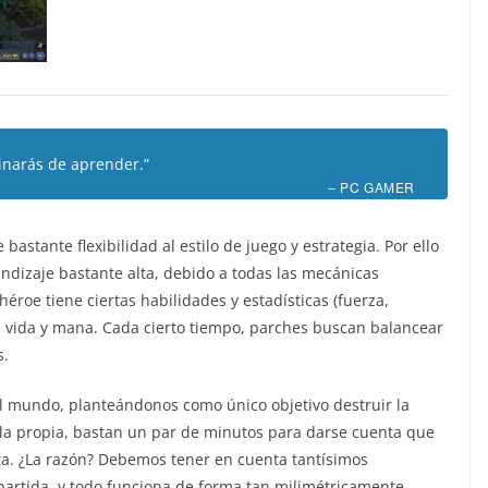
inarás de aprender.”
–
PC GAMER
astante flexibilidad al estilo de juego y estrategia. Por ello
ndizaje bastante alta, debido a todas las mecánicas
éroe tiene ciertas habilidades y estadísticas (fuerza,
e, vida y mana. Cada cierto tiempo, parches buscan balancear
s.
del mundo, planteándonos como único objetivo destruir la
la propia, bastan un par de minutos para darse cuenta que
ta. ¿La razón? Debemos tener en cuenta tantísimos
partida, y todo funciona de forma tan milimétricamente