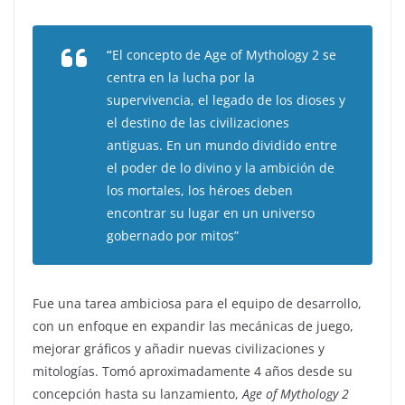
“
El concepto de
Age of Mythology 2
se
centra en la lucha por la
supervivencia, el legado de los dioses y
el destino de las civilizaciones
antiguas. En un mundo dividido entre
el poder de lo divino y la ambición de
los mortales, los héroes deben
encontrar su lugar en un universo
gobernado por mitos”
Fue una tarea ambiciosa para el equipo de desarrollo,
con un enfoque en expandir las mecánicas de juego,
mejorar gráficos y añadir nuevas civilizaciones y
mitologías. Tomó aproximadamente 4 años desde su
concepción hasta su lanzamiento,
Age of Mythology 2