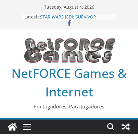
Skip
Tuesday, August 4, 2026
to
Latest:
STAR WARS JEDI: SURVIVOR
content
MLB The Show 24
Harry Potter: Quidditch Champions
Age of Mythology Retold
Fornite Capitulo 5 Temporada 4,
Alerta: Doom
NetFORCE Games &
Internet
Por Jugadores, Para Jugadores