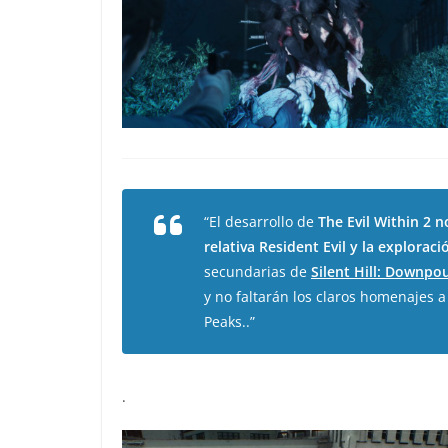
“El desarrollo de
The Evil Within 2
n
relativa
Resident Evil
y la exploraci
secundarias de
Silent Hill: Downpo
y no faltarán los claros homenajes 
Peaks
..”
.