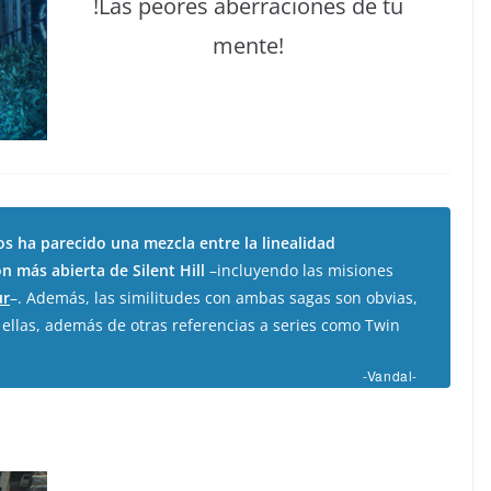
!Las peores aberraciones de tu
mente!
os ha parecido una mezcla entre la linealidad
ón más abierta de
Silent Hill
–incluyendo las misiones
ur
–. Además, las similitudes con ambas sagas son obvias,
a ellas, además de otras referencias a series como
Twin
-Vandal-