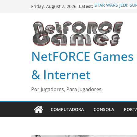
Skip
Latest:
STAR WARS JEDI: SU
Friday, August 7, 2026
to
MLB The Show 24
Harry Potter: Quidd
content
Age of Mythology Re
Fornite Capitulo 5 
Alerta: Doom
NetFORCE Games
& Internet
Por Jugadores, Para Jugadores
COMPUTADORA
CONSOLA
PORT