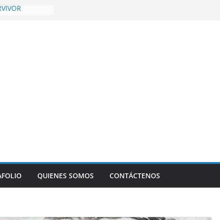
RVIVOR
itch Champions
told
Temporada 4,
AFOLIO
QUIENES SOMOS
CONTÁCTENOS