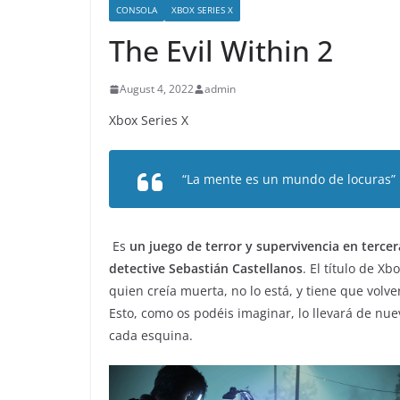
CONSOLA
XBOX SERIES X
The Evil Within 2
August 4, 2022
admin
Xbox Series X
“La mente es un mundo de locuras”
Es
un juego de terror y supervivencia en terce
detective Sebastián Castellanos
. El título de X
quien creía muerta, no lo está, y tiene que volv
Esto, como os podéis imaginar, lo llevará de nu
cada esquina.