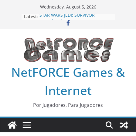
Skip
Wednesday, August 5, 2026
to
Latest:
STAR WARS JEDI: SURVIVOR
content
MLB The Show 24
Harry Potter: Quidditch Champions
Age of Mythology Retold
Fornite Capitulo 5 Temporada 4,
Alerta: Doom
NetFORCE Games &
Internet
Por Jugadores, Para Jugadores