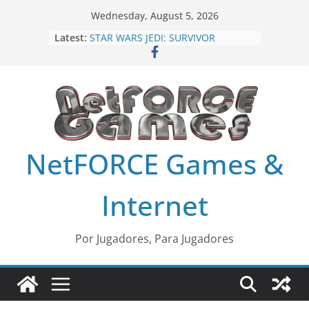
Skip
Wednesday, August 5, 2026
to
Latest:
STAR WARS JEDI: SURVIVOR
content
MLB The Show 24
Harry Potter: Quidditch Champions
Age of Mythology Retold
Fornite Capitulo 5 Temporada 4,
Alerta: Doom
NetFORCE Games &
Internet
Por Jugadores, Para Jugadores